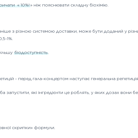
кричати
«
10%!
» ніж пояснювати складну біохімію.
очніше з різною системою доставки, може бути доданий у різ
0,5-1%.
 більшу
біодоступність
.
тицій - перед гала-концертом наступає генеральна репетиція 
а запустити, які інгредієнти це роблять, у яких дозах вони бе
оловної скрипки» формули.