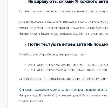
Як вирішують, скільки % кожного акт
Тут ніколи не починають з «дозволеного максимуму»
Для визначення кількості введення кожного активу
починає діяти і концентрація, коли починає бути т
Наприклад: ніацинамід працює від 2%, а починає п
Потім тестують інгредієнти НЕ поодин
У лабораторії роблять, наприклад, так:
3% ніацинаміду +0,3% ретинолу – часто викл
2% ніацинаміду +0,15% ретинолу – краще прон
Спостереження показало, що у синергічному комп
Синергія дозволяє зменшити концентрацію
актив
Наприклад, Вітамін С у концентрації 1% в синергіч
самий по собі.