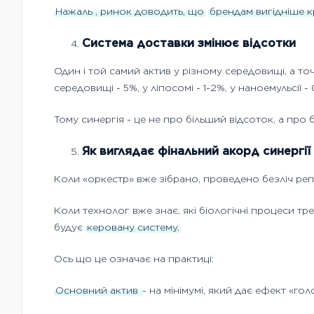
Нажаль
, ринок доводить, що
брендам вигідніше 
Система доставки змінює відсотки
Один і той самий актив у різному середовищі, а т
середовищі - 5%, у ліпосомі - 1-2%, у наноемульсії - 
Тому синергія - це не про більший відсоток, а про
Як виглядає фінальний акорд синергії
Коли «оркестр» вже зібрано, проведено безліч репе
Коли технолог вже знає, які біологічні процеси треб
будує
керовану систему.
Ось що це означає на практиці:
Основний актив
- на мінімумі, який дає ефект «г