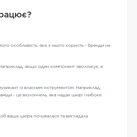
працює?
його особливість, яка з нього користь - бренди не
о. Наприклад, якщо один компонент зволожує, а
музикант із власним інструментом. Наприклад,
аміди - це віолончель, яка надає шкірі глибоке
 щоб ваша шкіра почувалася та виглядала