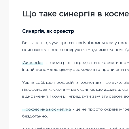
Що таке синергія в косм
Синергія, як оркестр
Ви, напевно, чули про синергічні комплекси у проф
пояснюють, просто оперують «модним» словом. Да
Синергія
- це коли різні інгредієнти в косметичн
інший допомагає цьому зволоженню проникати гли
Уявіть собі, що професійна косметика - це дуже в
гіалуронова кислота — це скрипка, що додає шкірі в
відновлення. І коли ці інгредієнти звучать разом,
Професійна косметика
- це не просто окремі інгр
бездоганно.