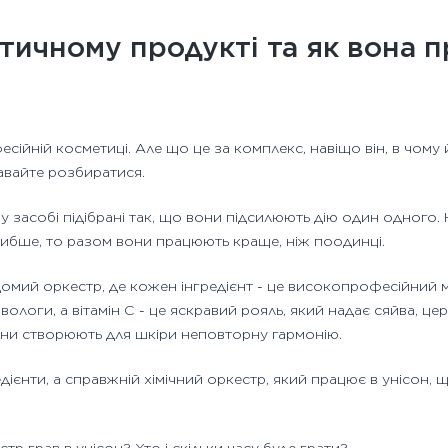
етичному продукті та як вона 
есійній косметиці. Але що це за комплекс, навіщо він, в чому 
вайте розбиратися.
ому засобі підібрані так, що вони підсилюють дію один одног
бше, то разом вони працюють краще, ніж поодинці.
ідомий оркестр, де кожен інгредієнт - це високопрофесійний 
ологи, а вітамін С - це яскравий рояль, який надає сяйва, цер
 вони створюють для шкіри неповторну гармонію.
едієнти, а справжній хімічний оркестр, який працює в унісон,