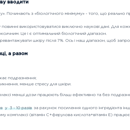
иву вводити
. Починають з «біологічного мінімуму» - того, що реально пр
 повинні використовуватися виключно наукові дані. Для кожно
оксичним. Це і є оптимальний біологічний діапазон.
еревантажувати шкіру після 7%. Ось і наш діапазон, щоб запр
ці, а разом
икає подразнення;
икнення, менше стресу для шкіри.
лексі менші дози працюють більш ефективно та без подразне
ів
у
3
-
10 разів
за рахунок посилення одного інгредієнта інш
ному комплексі (вітамін С+ферулова кислота+вітамін Е) працює 