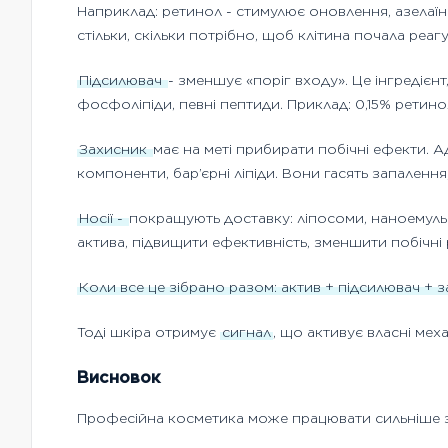
Наприклад: ретинол - стимулює оновлення, азелаїн
стільки, скільки потрібно, щоб клітина почала реаг
Підсилювач
- зменшує «поріг входу». Це інгредієнт
фосфоліпіди, певні пептиди. Приклад: 0,15% ретино
Захисник
має на меті прибирати побічні ефекти. А
компоненти, бар’єрні ліпіди. Вони гасять запале
Носії -
покращують доставку: ліпосоми, наноемульс
актива, підвищити ефективність, зменшити побічні р
Коли все це зібрано разом: актив + підсилювач + з
Тоді шкіра отримує
сигнал
, що активує власні мех
Висновок
Професійна косметика може працювати сильніше 