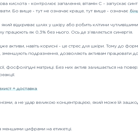
ова кислота - контролює запалення, вітамін C - запускає синт
увати. Бо вище - тут не означає краще, тут вище - означає
біл
, який відкриває шлях у шкіру або робить клітини чутливішими 
лу працюють як 0,3% без нього. Ось де з’являється синергія.
дже активи, навіть корисні - це стрес для шкіри. Тому до фо
ння, зменшують подразнення, дозволяють активам працювати д
ії, фосфоліпдні матриці. Без них актив залишається на пове
еакції.
ахист + доставка
анізми, а не удар великою концентрацією, який може їй зашко
з меншими цифрами на етикетці.