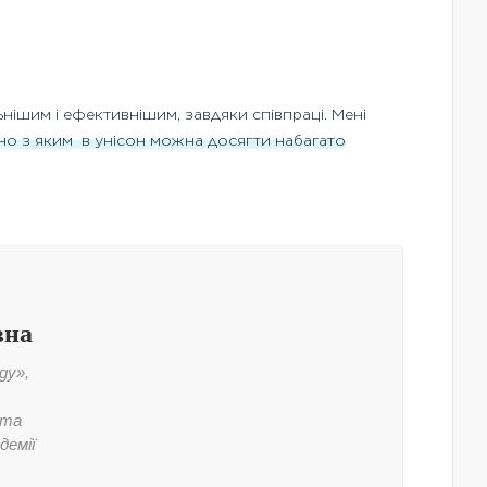
ьнішим і ефективнішим, завдяки співпраці. Мені
но з яким
в унісон можна досягти набагато
вна
gy»,
 та
демії