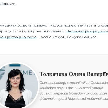
 формули.
а «музика», бо вона показує, як щось може стати набагато сил
илу, яка є і в природі, і в косметиці.
Це такий принцип,
згід
концентрації
окремо
. І, чесно кажучи, це дуже надихає.
Толкачова Олена Валерії
Співзасновниця компанії «Evo-Cosmetolo
кандидат наук з фізичної реабілітації,
доцент кафедри біомедичних дисциплін
фізичної терапії Черкаської медичної ака