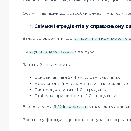
Але як зібрати всіх музикантів разом так, щоб оркес
Ось ми і підійшли до розробки синергічних комплек
Скільки інгредієнтів у справжньому с
Важливо зрозуміти, що
синергічний комплекс не 
Це
функціональне ядро
формули.
Зазвичай вона містить:
Основні активи 2- 4 - «головні скрипки»;
Модулятори (pH, ферменти, антиоксиданти) - 
Система доставки - 1-2 інгредієнти;
Стабілізатори системи - 1-2 інгредієнти.
В середньому
6–12 інгредієнтів
утворюють один син
Все інше у формулі - це носії, текстура, консервант