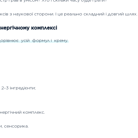
тр грав в унісон? Хто і скільки часу буде грати?
сів з наукової сторони. І це реально складний і довгий шлях.
инергічному комплексі
дорівнює
усій
формул
і
крему.
2-3 інгредієнти;
ергічний комплекс.
и, сенсорика.