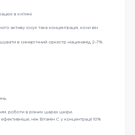
ацює в клітині.
го активу існує така концентрація, коли він
ошувати в синергічний оркестр ніацинамід 2–7%.
нь.
им, роботи в різних шарах шкіри.
ефективніше, ніж Вітамін С у концентрації 10%