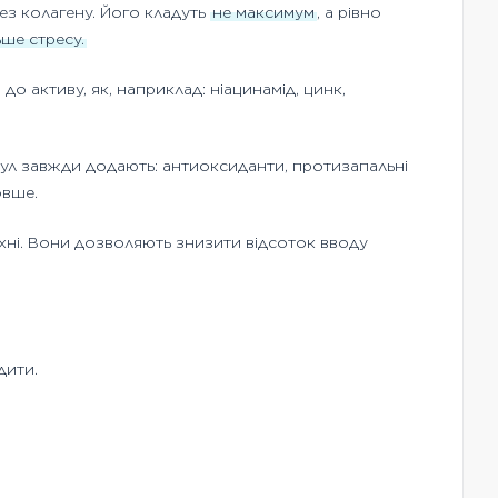
ез колагену. Його кладуть
не максимум
, а рівно
ьше стресу.
до активу, як, наприклад: ніацинамід, цинк,
рмул завжди додають: антиоксиданти, протизапальні
овше.
рхні. Вони дозволяють знизити відсоток вводу
дити.