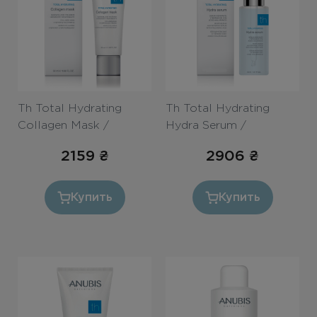
Th Total Hydrating
Th Total Hydrating
Collagen Mask /
Hydra Serum /
Восстанавливающая
Концентрат «Экстра
2159
₴
2906
₴
маска с коллагеном
увлажнение» 30ml
«Абсолютное
увлажнение» 50ml
Купить
Купить