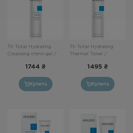
Бесплатная консультация
Вход/Регистрация
RU
UA
Th Total Hydrating
Th Total Hydrating
Cleansing cremi-gel /
Thermal Toner /
Очищающий крем-гель
Термальный тоник
1744
₴
1495
₴
«Абсолютное
«Абсолютное
увлажнение» 250ml
увлажнение» 250ml
Купить
Купить