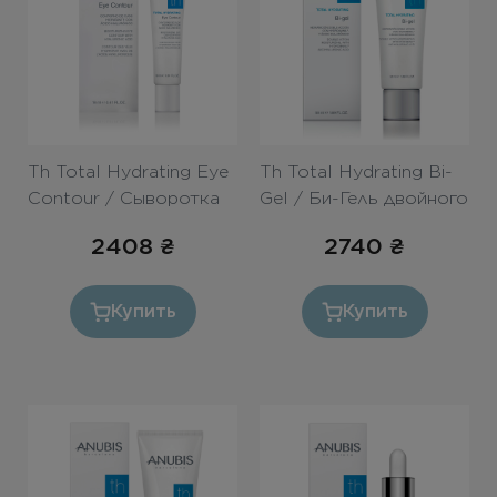
Th Total Hydrating Eye
Th Total Hydrating Bi-
Contour / Сыворотка
Gel / Би-Гель двойного
для век «Абсолютное
действия «Абсолютное
2408
₴
2740
₴
увлажнение» 18ml
увлажнение» 50ml
Купить
Купить