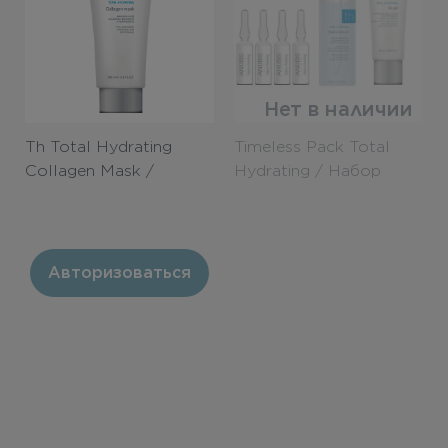
Нет в наличии
Th Total Hydrating
Timeless Pack Total
Collagen Mask /
Hydrating / Набор
Восстанавливающая
«Элегантность»
маска с коллагеном
«Абсолютное
увлажнение» 200ml
Авторизоваться