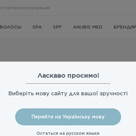
сплатная консультация
ВОЛОСЫ
SPA
SPF
ANUBIS MED
БРЕНДИ
но:
7
- c
7
продуктов
Ласкаво просимо!
Виберіть мову сайту для вашої зручності
Перейти на Українську мову
Остаться на русском языке