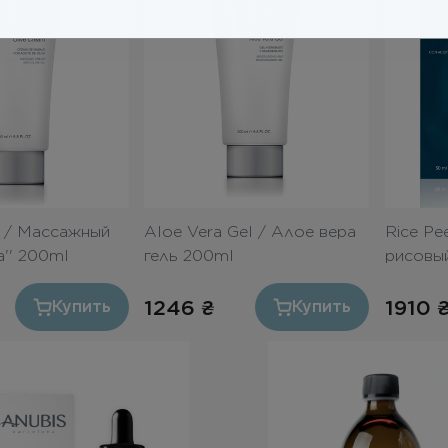
m / Массажный
Aloe Vera Gel / Алое вера
Rice Pe
а'' 200ml
гель 200ml
рисовы
50ml
1246
₴
1910
Купить
Купить