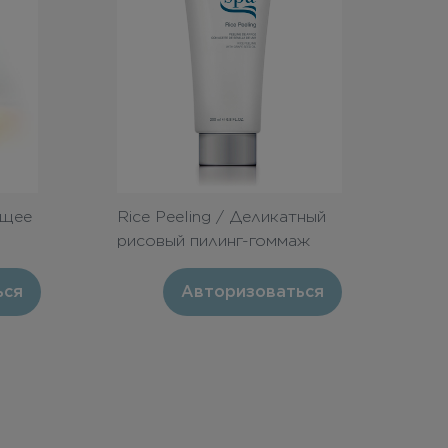
ющее
Rice Peeling / Деликатный
рисовый пилинг-гоммаж
200ml
ься
Авторизоваться