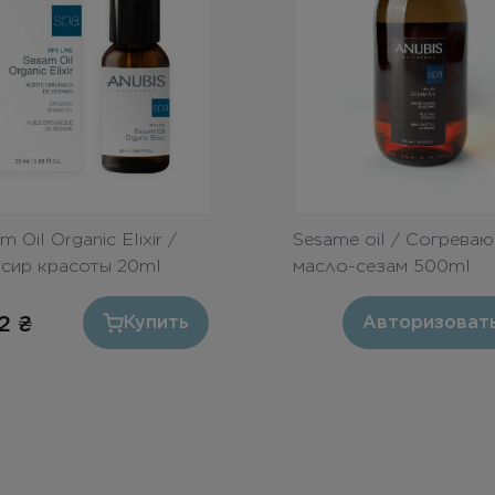
m Oil Organic Elixir /
Sesame oil / Согрева
ксир красоты 20ml
масло-сезам 500ml
12
₴
Купить
Авторизоват