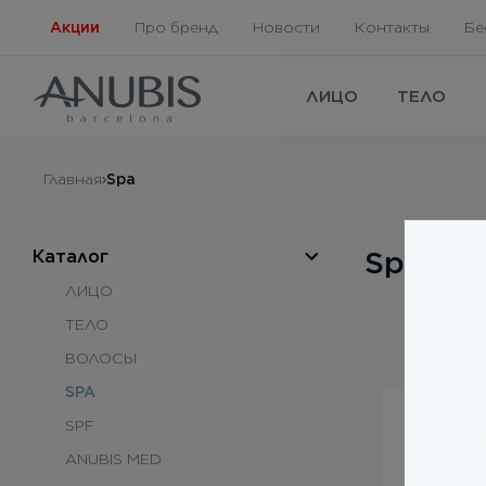
Акции
Про бренд
Новости
Контакты
Бе
ЛИЦО
ТЕЛО
Главная
Spa
Spa
Каталог
Показа
ЛИЦО
ТЕЛО
ВОЛОСЫ
SPA
SPF
ANUBIS MED