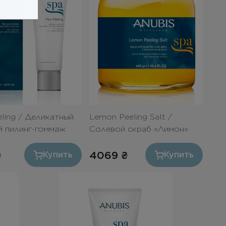
eling / Деликатный
Lemon Peeling Salt /
й пилинг-гоммаж
Солевой скраб «Лимон»
465gr
₴
4069
₴
Купить
Купить