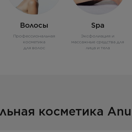
Волосы
Spa
Профессиональная
Эксфолиация и
косметика
массажные средства для
для волос
лица и тела
льная косметика Anub