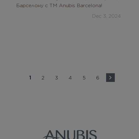
Барселону с ТМ Anubis Barcelona!
Dec 3, 2024
1
2
3
4
5
6