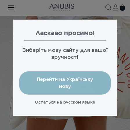
ЛИЦО
0
ТЕЛО
Instagram
ВОЛОСЫ
Ласкаво просимо!
SPA
Виберіть мову сайту для вашої
SPF
зручності
ANUBIS MED
Перейти на Українську
БРЕНДИРОВАННАЯ ПРОДУКЦИЯ
мову
Акции
Остаться на русском языке
Про бренд
Новости
Контакты