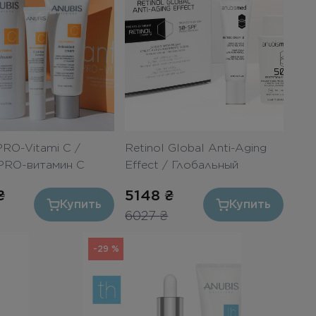
PRO-Vitami C /
Retinol Global Anti-Aging
PRO-витамин С
Effect / Глобальный
антивозрастной уход с
₴
5148
₴
ретинолом «Идеальная
Купить
Купить
6027
₴
кожа»
-29 %