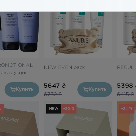
PROMOTIONAL
NEW EVEN pack
REGUL 
онструкция
5647
₴
5398
Купить
Купить
6732
₴
6415
₴
%
NEW
-20 %
-24 %