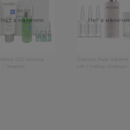
Нет в наличии
Нет в наличи
llence Q10 Glowing
Glamour Pack Sublime
 / Энергия
Lift / Набор «Гламур»
&Ретинол