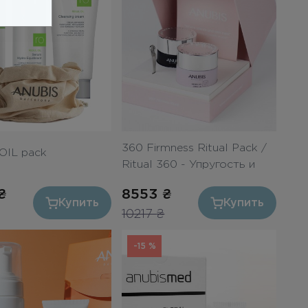
360 Firmness Ritual Pack /
OIL pack
Ritual 360 - Упругость и
лифтинг
₴
8553
₴
Купить
Купить
10217
₴
-15 %