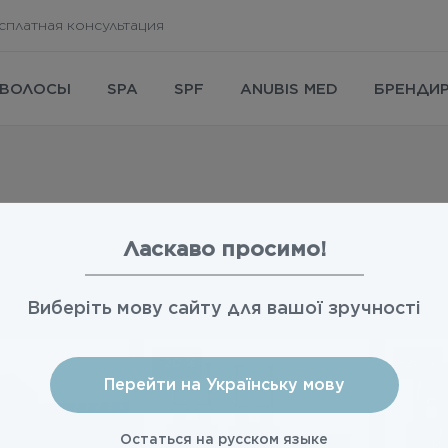
сплатная консультация
ВОЛОСЫ
SPA
SPF
ANUBIS MED
БРЕНДИ
11
продуктов
Ласкаво просимо!
Виберіть мову сайту для вашої зручності
-20 %
-20 %
Перейти на Українську мову
Остаться на русском языке