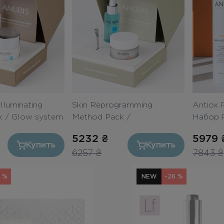
Illuminating
Skin Reprogramming
Antiox 
k / Glow system
Method Pack /
Набор 
 для сияния
Перезагрузка кожи
5232
₴
5979
Купить
Купить
6257
₴
7843
₴
8 %
NEW
-26 %