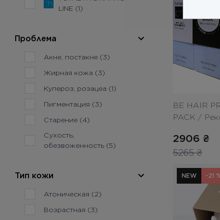
LINE (1)
Проблема
Акне, постакне (3)
Жирная кожа (3)
Купероз, розацеа (1)
Пигментация (3)
BE HAIR 
PACK / Рек
Старение (4)
волос
Сухость,
2906
₴
обезвоженность (5)
5265
₴
Тип кожи
NEW
-21 
Атоническая (2)
Возрастная (3)