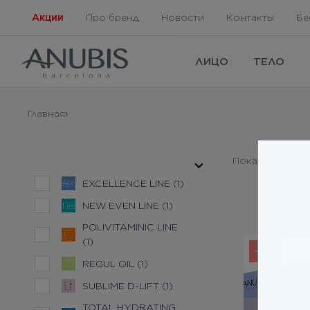
Акции
Про бренд
Новости
Контакты
Бе
ЛИЦО
ТЕЛО
Главная
Показано:
11
- c
EXCELLENCE LINE (1)
NEW EVEN LINE (1)
POLIVITAMINIC LINE
(1)
-51 %
REGUL OIL (1)
SUBLIME D-LIFT (1)
TOTAL HYDRATING