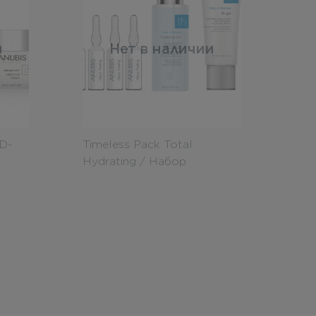
и
Нет в наличии
 D-
Timeless Pack Total
Hydrating / Набор
«Элегантность»