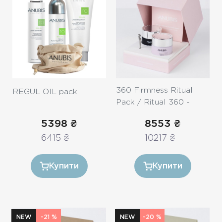
360 Firmness Ritual
REGUL OIL pack
Pack / Ritual 360 -
Пружність та ліфтинг
5398
₴
8553
₴
6415
₴
10217
₴
Купити
Купити
NEW
-21 %
NEW
-20 %