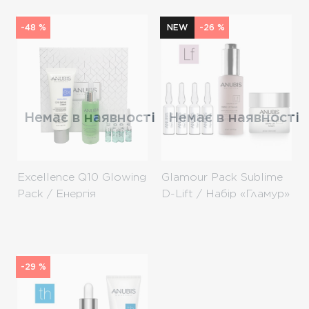
-48 %
NEW
-26 %
Немає в наявності
Немає в наявності
Excellence Q10 Glowing
Glamour Pack Sublime
Pack / Енергія
D-Lift / Набір «Гламур»
Q10&Ретинол
-29 %