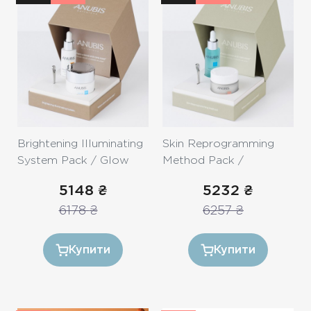
Brightening Illuminating
Skin Reprogramming
System Pack / Glow
Method Pack /
system - Комплекс для
Перезавантаження
5148
₴
5232
₴
сяйва
шкіри
6178
₴
6257
₴
Купити
Купити