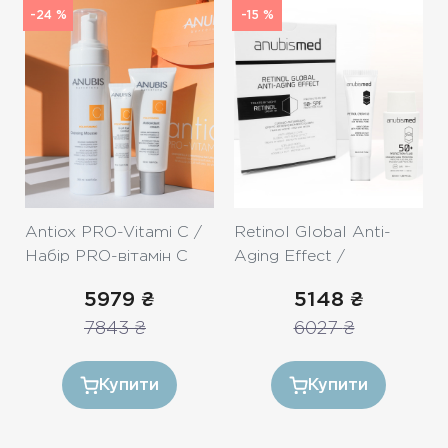
-24 %
-15 %
Antiox PRO-Vitami C /
Retinol Global Anti-
Набір PRO-вітамін С
Aging Effect /
Глобальний
5979
₴
5148
₴
антивіковий догляд з
7843
₴
6027
₴
ретинолом «Ідеальна
шкіра»
Купити
Купити