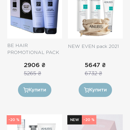
Безкоштовна консультація
Вхід/Реєстрація
UA
RU
BE HAIR
NEW EVEN pack 2021
PROMOTIONAL PACK
/ Реконструкція
2906
₴
5647
₴
волосся
5265
₴
6732
₴
Купити
Купити
-20 %
NEW
-20 %