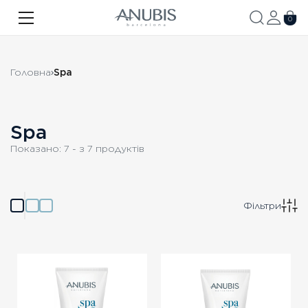
ОБЛИЧЧЯ
0
ТІЛО
Головна
Spa
ВОЛОССЯ
SPA
Spa
SPF
Показано:
7
- з
7
продуктів
ANUBIS MED
БРЕНДОВАНА ПРОДУКЦІЯ
Фільтри
Акції
Про бренд
Новини
Контакти