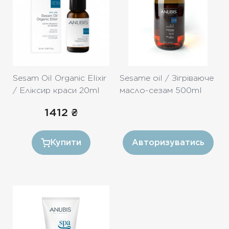
Sesam Oil Organic Elixir
Sesame oil / Зігріваюче
/ Еліксир краси 20ml
масло-сезам 500ml
1412
₴
Купити
Авторизуватись