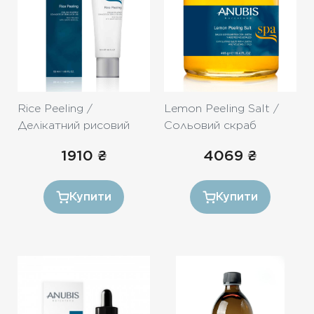
Rice Peeling /
Lemon Peeling Salt /
Делікатний рисовий
Сольовий скраб
пілінг-гомаж 50ml
«Лимон» , 465gr
1910
₴
4069
₴
Купити
Купити