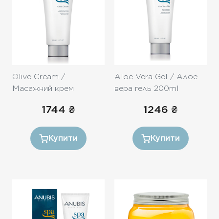
Безкоштовна консультація
Вхід/Реєстрація
UA
RU
Olive Cream /
Aloe Vera Gel / Алое
Масажний крем
вера гель 200ml
«Олива»
1744
₴
1246
₴
Купити
Купити