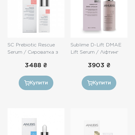
SC Prebiotic Rescue
Sublime D-Lift DMAE
Serum / Сироватка з
Lift Serum / Ліфтинг
пребіотиками та
концентрат з DMAE
3488
₴
3903
₴
нейроблокатором
2,5%, 30ml
запалення 30ml
Купити
Купити