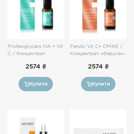
Proteoglycans HA + Vit
Ferulic Vit C+ DMAE /
C / Концентрат
Концентрат «Ферулік»
Протеоглікан з
з вітаміном С і ДМАЕ
2574
₴
2574
₴
гіалуроновою
кислотою і вітаміном С
20ml
Купити
Купити