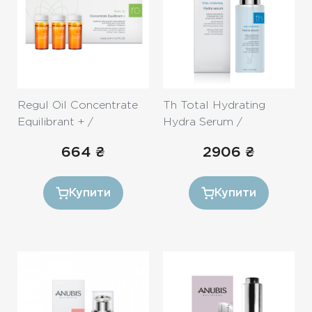
Regul Oil Concentrate
Th Total Hydrating
Equilibrant + /
Hydra Serum /
Регулюючий і матуючий
Концентрат «Екстра
664
₴
2906
₴
концентрат 5ml
зволоження» 30ml
Купити
Купити