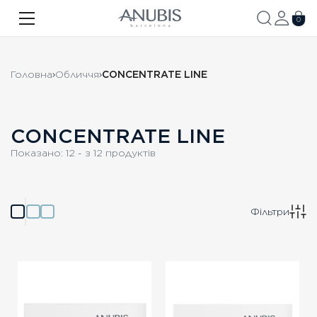
ОБЛИЧЧЯ
0
ТІЛО
Головна
Обличчя
CONCENTRATE LINE
ВОЛОССЯ
SPA
CONCENTRATE LINE
SPF
Показано:
12
- з
12
продуктів
ANUBIS MED
БРЕНДОВАНА ПРОДУКЦІЯ
Фільтри
Акції
Про бренд
Новини
Контакти