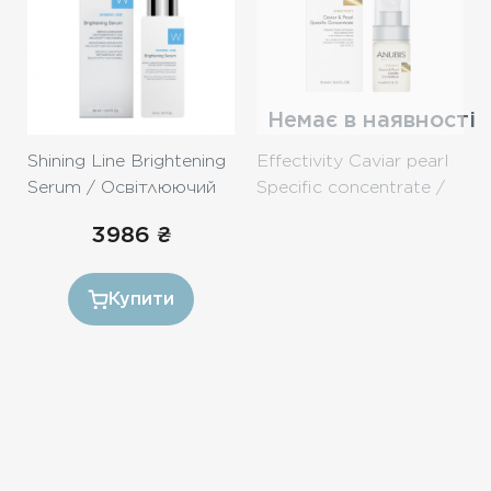
Немає в наявності
Shining Line Brightening
Effectivity Caviar pearl
Serum / Освітлюючий
Specific concentrate /
концентрат «Пігмент
Концентрат Клітинне
3986
₴
контроль»
відновлення з
екстрактом ікри і
пудрою перлин 15ml
Купити