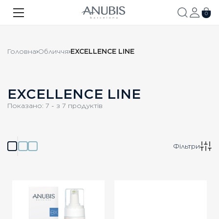
ОБЛИЧЧЯ
0
ТІЛО
Головна
Обличчя
EXCELLENCE LINE
ВОЛОССЯ
SPA
EXCELLENCE LINE
SPF
Показано:
7
- з
7
продуктів
ANUBIS MED
БРЕНДОВАНА ПРОДУКЦІЯ
Фільтри
Акції
Про бренд
Новини
Контакти