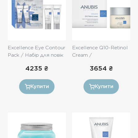
Excellence Eye Contour
Excellence Q10-Retinol
Pack / Набір для повік
Cream /
( крем 20ml, маска
Омолоджуючий крем
4235
₴
3654
₴
20ml)
«Q10 Ретинол» 60ml
Купити
Купити