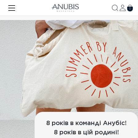
ОБЛИЧЧЯ
0
ТІЛО
ВОЛОССЯ
SPA
SPF
ANUBIS MED
БРЕНДОВАНА ПРОДУКЦІЯ
Акції
Про бренд
8 років в команді Анубіс!
Новини
8 років в цій родині!
Контакти