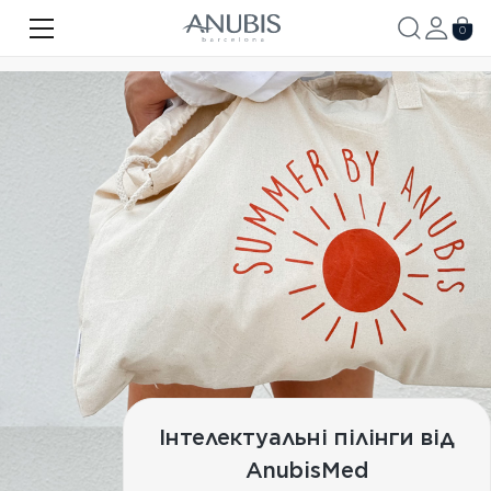
ОБЛИЧЧЯ
0
ТІЛО
ВОЛОССЯ
SPA
SPF
ANUBIS MED
БРЕНДОВАНА ПРОДУКЦІЯ
Акції
Про бренд
Інтелектуальні пілінги від
Новини
AnubisMed
Контакти