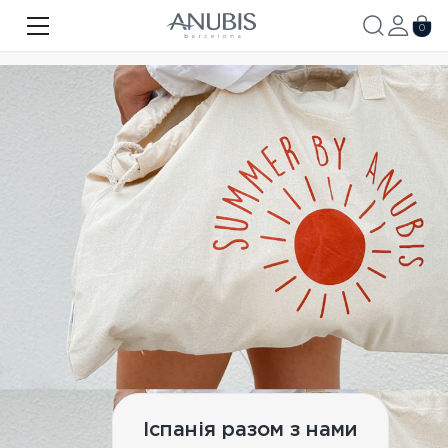
ОБЛИЧЧЯ
0
ТІЛО
ВОЛОССЯ
SPA
SPF
ANUBIS MED
БРЕНДОВАНА ПРОДУКЦІЯ
Акції
Про бренд
Новини
Іспанія разом з нами
Контакти