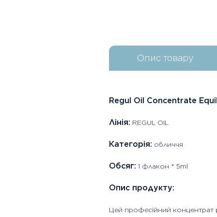
Опис товару
Regul Oil Concentrate Equ
Лінія:
REGUL OIL
Категорія:
обличчя
Обсяг:
1 флакон * 5ml
Опис продукту:
Цей професійний концентрат 