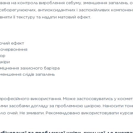
ана на контроль вироблення себуму, зменшення запалень, о
себорегулюючих, антиоксидантних і заспокійливих компонен
вняти її текстуру та надати матовий ефект.
ючий ефект
почервоніння
пор
шкіри
міцнення захисного бар’єра
меншення слідів запалень
професійного використання. Може застосовуватись у космет
іншими засобами догляду за проблемною шкірою. Наносити т
ло очей. Не змивати. Рекомендовано використовувати курса