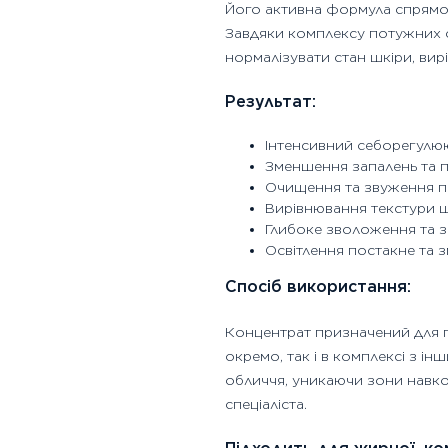
Його активна формула спрямов
Завдяки комплексу потужних 
нормалізувати стан шкіри, вирі
Результат:
Інтенсивний себорегулю
Зменшення запалень та 
Очищення та звуження 
Вирівнювання текстури 
Глибоке зволоження та з
Освітлення постакне та з
Спосіб використання:
Концентрат призначений для 
окремо, так і в комплексі з 
обличчя, уникаючи зони навко
спеціаліста.