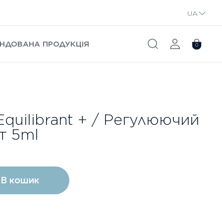
UA
RU
НДОВАНА ПРОДУКЦІЯ
0
Equilibrant + / Регулюючий
т 5ml
В кошик