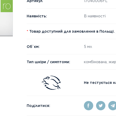
Артикул
17040006FL
Наявність:
В наявності
*
Товар доступний для замовлення в Польщі.
Об`єм:
5 мл
Тип шкіри / симптоми:
комбінована, жи
Не тестується н
Поділитися: