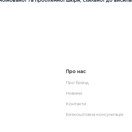
бінованої та проблемної шкіри, схильної до висипан
Про нас
Про бренд
Новини
Контакти
Безкоштовна консультація