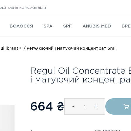
оштовна консультація
ВОЛОССЯ
SPA
SPF
ANUBIS MED
БРЕ
quilibrant + / Регулюючий і матуючий концентрат 5ml
Regul Oil Concentrate 
і матуючий концентра
664
₴
-
+