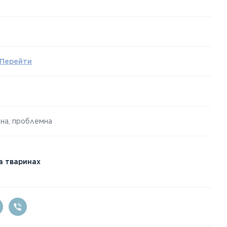
Перейти
рна, проблемна
а тваринах