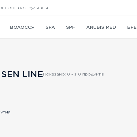
оштовна консультація
ВОЛОССЯ
SPA
SPF
ANUBIS MED
БРЕ
SEN LINE
Показано:
0
- з
0
продуктів
сутня