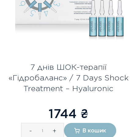
Безкоштовна консультація
Вхід/Реєстрація
UA
RU
7 днів ШОК-терапії
«Гідробаланс» / 7 Days Shock
Treatment – Hyaluronic
1744
₴
-
+
В кошик