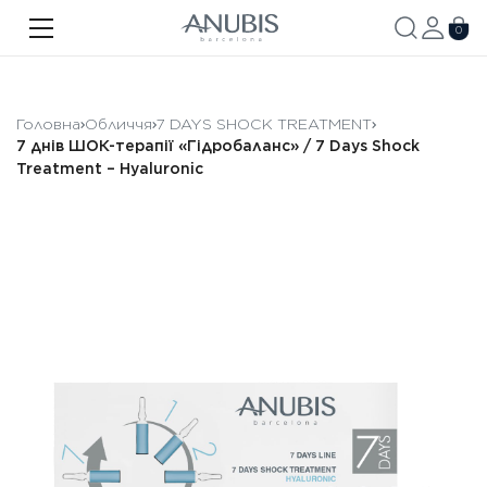
ОБЛИЧЧЯ
0
ТІЛО
ВОЛОССЯ
Головна
Обличчя
7 DAYS SHOCK TREATMENT
7 днів ШОК-терапії «Гідробаланс» / 7 Days Shock
SPA
Treatment – Hyaluronic
SPF
ANUBIS MED
БРЕНДОВАНА ПРОДУКЦІЯ
Акції
Про бренд
Новини
Контакти