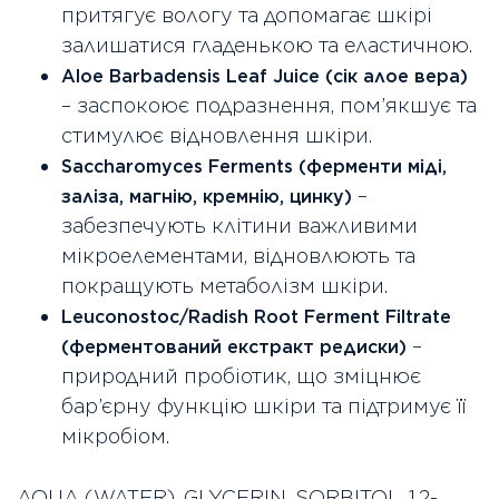
притягує вологу та допомагає шкірі
залишатися гладенькою та еластичною.
Aloe Barbadensis Leaf Juice (сік алое вера)
– заспокоює подразнення, пом’якшує та
стимулює відновлення шкіри.
Saccharomyces Ferments (ферменти міді,
–
заліза, магнію, кремнію, цинку)
забезпечують клітини важливими
мікроелементами, відновлюють та
покращують метаболізм шкіри.
Leuconostoc/Radish Root Ferment Filtrate
–
(ферментований екстракт редиски)
природний пробіотик, що зміцнює
бар’єрну функцію шкіри та підтримує її
мікробіом.
AQUA (WATER), GLYCERIN, SORBITOL, 1,2-