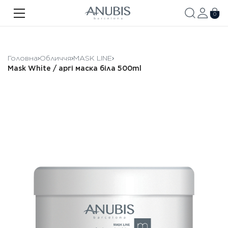
ОБЛИЧЧЯ
0
ТІЛО
ВОЛОССЯ
Головна
Обличчя
MASK LINE
Mask White / аргі маска біла 500ml
SPA
SPF
ANUBIS MED
БРЕНДОВАНА ПРОДУКЦІЯ
Акції
Про бренд
Новини
Контакти