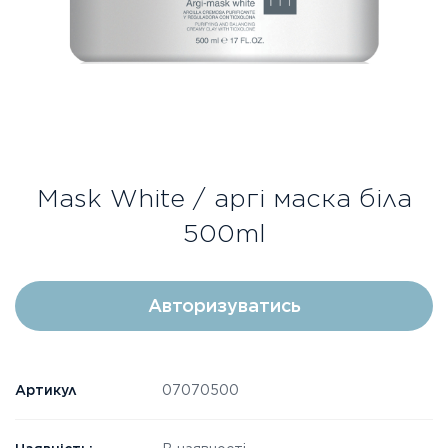
Безкоштовна консультація
Вхід/Реєстрація
UA
RU
Mask White / аргі маска біла
500ml
Авторизуватись
Артикул
07070500