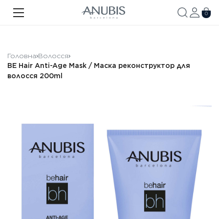
ОБЛИЧЧЯ
0
ТІЛО
ВОЛОССЯ
Головна
Волосся
BE Hair Anti-Age Mask / Маска реконструктор для
SPA
волосся 200ml
SPF
ANUBIS MED
БРЕНДОВАНА ПРОДУКЦІЯ
Акції
Про бренд
Новини
Контакти