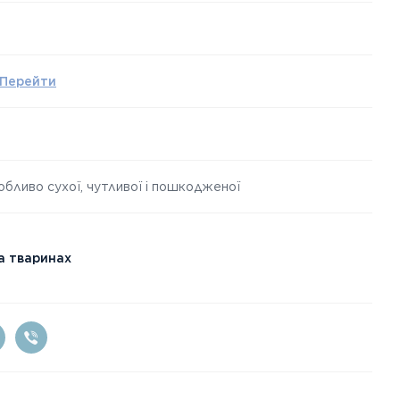
Перейти
собливо сухої, чутливої ​​і пошкодженої
а тваринах