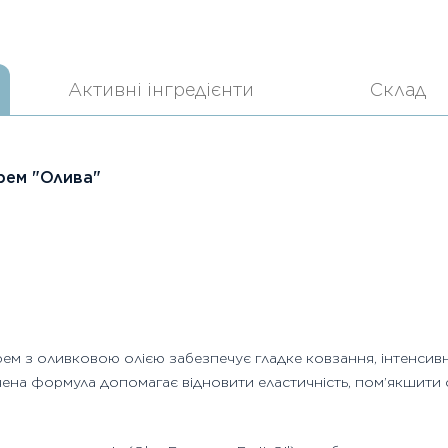
Активні інгредієнти
Склад
рем "Олива"
м з оливковою олією забезпечує гладке ковзання, інтенсив
на формула допомагає відновити еластичність, пом’якшити су