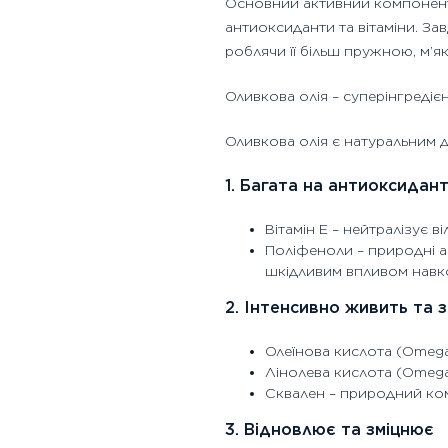
Основний активний компонент – 
антиоксиданти та вітаміни. За
роблячи її більш пружною, м’я
Оливкова олія – суперінгредіє
Оливкова олія є натуральним д
1. Багата на антиоксидан
Вітамін E – нейтралізує 
Поліфеноли – природні а
шкідливим впливом нав
2. Інтенсивно живить та 
Олеїнова кислота (Omega
Лінолева кислота (Omega
Сквален – природний ком
3. Відновлює та зміцнює