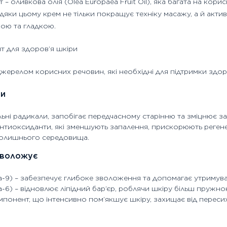
оливкова олія (Olea Europaea Fruit Oil), яка багата на корис
вдяки цьому крем не тільки покращує техніку масажу, а й акти
кою та гладкою.
нт для здоров’я шкіри
жерелом корисних речовин, які необхідні для підтримки здоро
ти
вільні радикали, запобігає передчасному старінню та зміцнює з
нтиоксиданти, які зменшують запалення, прискорюють регенер
колишнього середовища.
зволожує
-9) – забезпечує глибоке зволоження та допомагає утримуват
-6) – відновлює ліпідний бар’єр, роблячи шкіру більш пружно
понент, що інтенсивно пом’якшує шкіру, захищає від пересиха