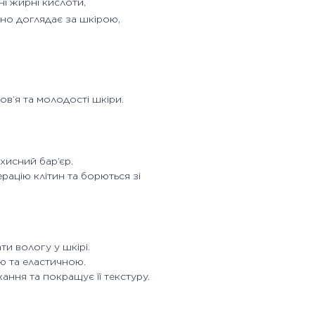
ні жирні кислоти,
вно доглядає за шкірою,
в’я та молодості шкіри.
ахисний бар’єр.
ацію клітин та борються зі
и вологу у шкірі.
ю та еластичною.
ння та покращує її текстуру.