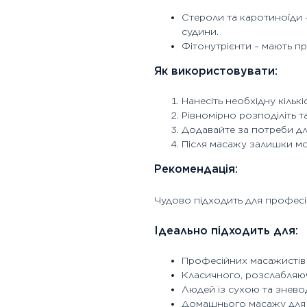
Стероли та каротиноїди
судини.
Фітонутрієнти – мають пр
Як використовувати:
Нанесіть необхідну кількі
Рівномірно розподіліть т
Додавайте за потреби дл
Після масажу залишки м
Рекомендація:
Чудово підходить для профес
Ідеально підходить для:
Професійних масажистів т
Класичного, розслабляюч
Людей із сухою та знево
Домашнього масажу для 