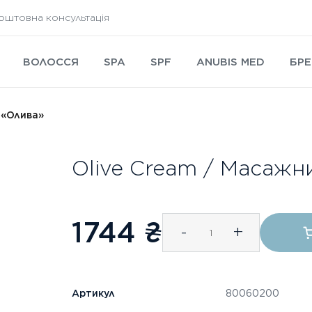
оштовна консультація
ВОЛОССЯ
SPA
SPF
ANUBIS MED
БРЕ
 «Олива»
Olive Cream / Масажн
1744
₴
-
+
Артикул
80060200