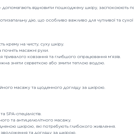
 – допомагають відновити пошкоджену шкіру, заспокоюють п
отизапальну дію, що особливо важливо для чутливої та сухої 
сть крему на чисту, суху шкіру.
а почніть масажні рухи.
я тривалого ковзання та глибшого опрацювання м’язів.
ожна зняти серветкою або змити теплою водою.
ійного масажу та щоденного догляду за шкірою.
а SPA-спеціалістів.
ого та антицелюлітного масажу.
дненою шкірою, які потребують глибокого живлення.
зволоження та догляду за шкірою.