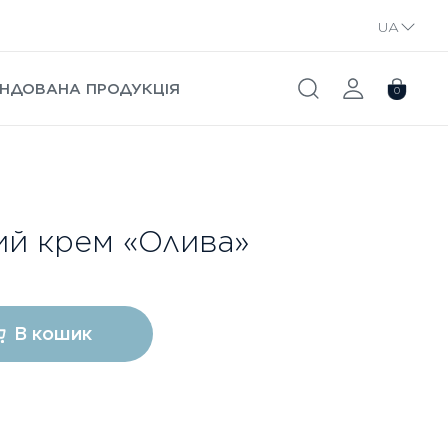
UA
RU
НДОВАНА ПРОДУКЦІЯ
0
ий крем «Олива»
В кошик