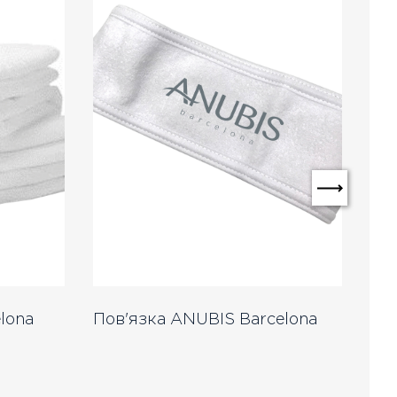
lona
Пов'язка ANUBIS Barcelona
Ру
40