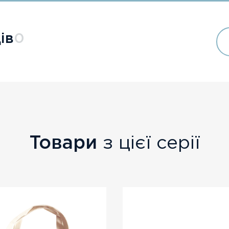
ів
0
Товари
з цієї серії