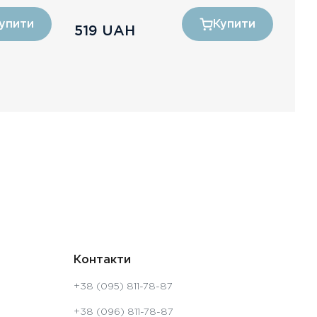
упити
Купити
519
UAH
77
Контакти
+38 (095) 811-78-87
+38 (096) 811-78-87