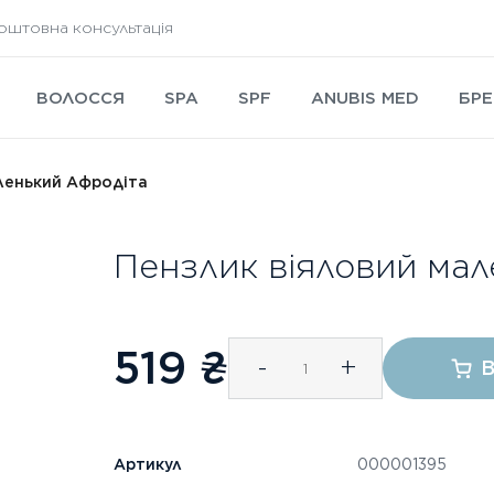
оштовна консультація
ВОЛОССЯ
SPA
SPF
ANUBIS MED
БРЕ
ленький Афродіта
Пензлик віяловий ма
519
₴
-
+
В
Артикул
000001395