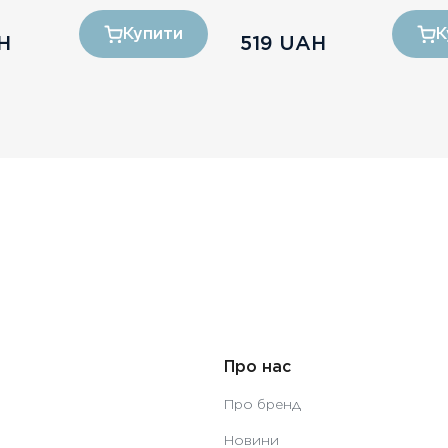
Купити
К
H
519
UAH
Про нас
Про бренд
Новини