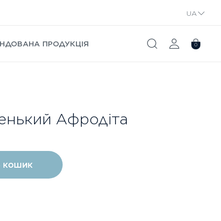
UA
RU
НДОВАНА ПРОДУКЦІЯ
0
ленький Афродіта
 кошик