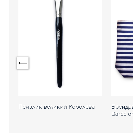
й
Пензлик великий Королева
Брендов
Barcelo