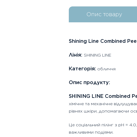
Опис товару
Shining Line Combined Pee
Лінія:
SHINING LINE
Категорія:
обличчя
Опис продукту:
SHINING LINE Combined Pe
хімічне та механічне відлущува
рівнях шкіри, допомагаючи осв
Це соціальний пілінг з pH = 4
важливими подіями.