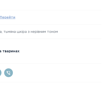
Перейти
а, тьмяна шкіра з нерівним тоном
а тваринах