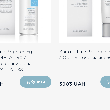
ine Brightening
Shining Line Brighteni
 MELA TRX /
/ Освітлююча маска 5
но освітлююча
 MELA TRX
Купити
H
3903
UAH