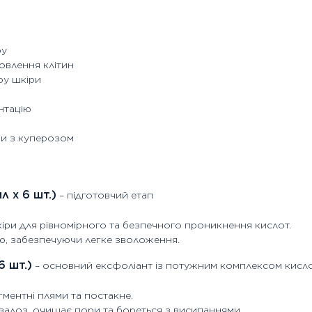
ру
овлення клітин
ру шкіри
нтацію
ри з куперозом
л x 6 шт.)
– підготовчий етап
ри для рівномірного та безпечного проникнення кислот.
ю, забезпечуючи легке зволоження.
6 шт.)
– основний ексфоліант із потужним комплексом кисл
гментні плями та постакне.
залоз, очищає пори та бореться з висипаннями.