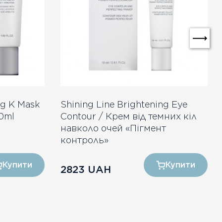
ng K Mask
Shining Line Brightening Eye
0ml
Contour / Крем від темних кіл
навколо очей «Пігмент
контроль»
Купити
Купити
2823
UAH