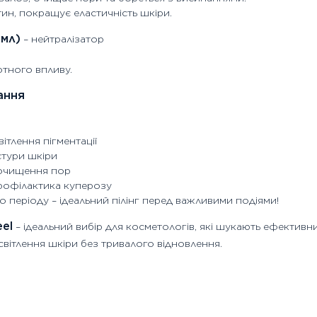
ин, покращує еластичність шкіри.
 мл)
– нейтралізатор
отного впливу.
ання
и
ітлення пігментації
тури шкіри
очищення пор
профілактика куперозу
 періоду – ідеальний пілінг перед важливими подіями!
el
– ідеальний вибір для косметологів, які шукають ефективн
вітлення шкіри без тривалого відновлення.