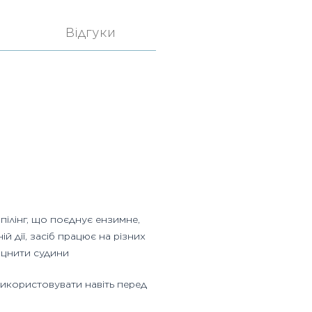
Відгуки
пілінг, що поєднує ензимне,
й дії, засіб працює на різних
міцнити судини
 використовувати навіть перед