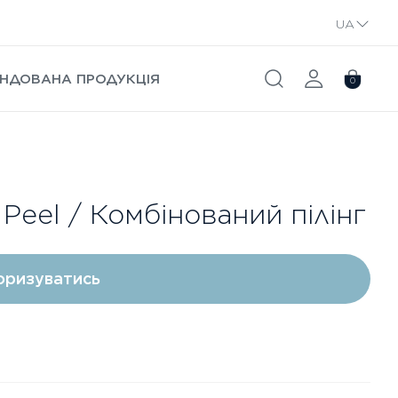
UA
RU
НДОВАНА ПРОДУКЦІЯ
0
 Peel / Комбінований пілінг
оризуватись