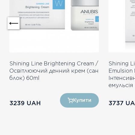
Shining Line Brightening Cream /
Shining L
Освітлюючий денний крем (сан
Emulsion
блок) 60ml
Інтенсив
емульсія
Купити
3239
UAH
3737
UA