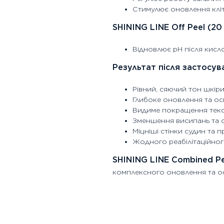
Стимулює оновлення кліт
SHINING LINE Off Peel (20
Відновлює pH після кисл
Результат після застосув
Рівний, сяючий тон шкір
Глибоке оновлення та осв
Видиме покращення текс
Зменшення висипань та 
Міцніші стінки судин та 
Жодного реабілітаційного
SHINING LINE Combined Pe
комплексного оновлення та ос