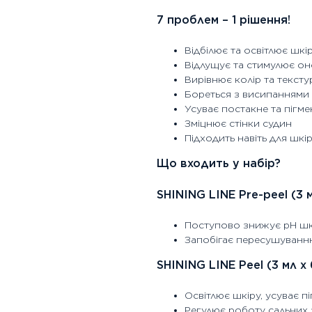
7 проблем – 1 рішення!
Відбілює та освітлює шкі
Відлущує та стимулює он
Вирівнює колір та тексту
Бореться з висипаннями
Усуває постакне та пігме
Зміцнює стінки судин
Підходить навіть для шкі
Що входить у набір?
SHINING LINE Pre-peel (3 м
Поступово знижує pH шкі
Запобігає пересушуванн
SHINING LINE Peel (3 мл x 
Освітлює шкіру, усуває пі
Регулює роботу сальних 