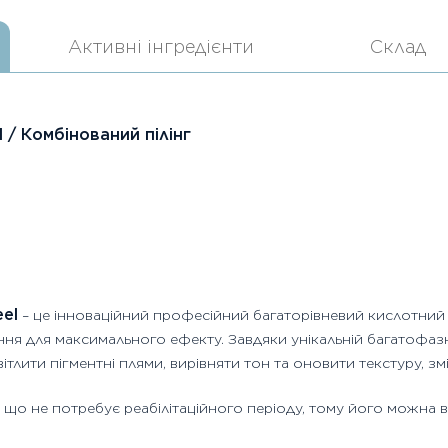
Активні інгредієнти
Склад
l / Комбінований пілінг
el
– це інноваційний професійний багаторівневий кислотний 
ння для максимального ефекту. Завдяки унікальній багатофазні
ітлити пігментні плями, вирівняти тон та оновити текстуру, з
.0, що не потребує реабілітаційного періоду, тому його можна