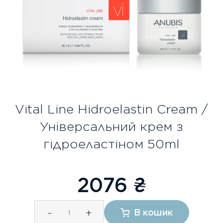
Безкоштовна консультація
Вхід/Реєстрація
UA
RU
Vital Line Hidroelastin Cream /
Універсальний крем з
гідроеластіном 50ml
2076
₴
-
+
В кошик