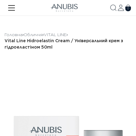
ОБЛИЧЧЯ
0
ТІЛО
ВОЛОССЯ
Головна
Обличчя
VITAL LINE
Vital Line Hidroelastin Cream / Універсальний крем з
SPA
гідроеластіном 50ml
SPF
ANUBIS MED
БРЕНДОВАНА ПРОДУКЦІЯ
Акції
Про бренд
Новини
Контакти