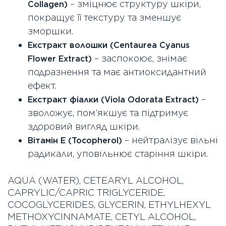
– зміцнює структуру шкіри,
Collagen)
покращує її текстуру та зменшує
зморшки.
Екстракт волошки (Centaurea Cyanus
– заспокоює, знімає
Flower Extract)
подразнення та має антиоксидантний
ефект.
–
Екстракт фіалки (Viola Odorata Extract)
зволожує, пом’якшує та підтримує
здоровий вигляд шкіри.
– нейтралізує вільні
Вітамін Е (Tocopherol)
радикали, уповільнює старіння шкіри.
AQUA (WATER), CETEARYL ALCOHOL,
CAPRYLIC/CAPRIC TRIGLYCERIDE,
COCOGLYCERIDES, GLYCERIN, ETHYLHEXYL
METHOXYCINNAMATE, CETYL ALCOHOL,