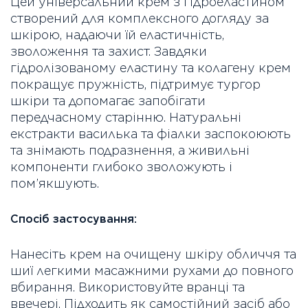
Цей універсальний крем з гідроеластином
створений для комплексного догляду за
шкірою, надаючи їй еластичність,
зволоження та захист. Завдяки
гідролізованому еластину та колагену крем
покращує пружність, підтримує тургор
шкіри та допомагає запобігати
передчасному старінню. Натуральні
екстракти василька та фіалки заспокоюють
та знімають подразнення, а живильні
компоненти глибоко зволожують і
пом’якшують.
Спосіб застосування:
Нанесіть крем на очищену шкіру обличчя та
шиї легкими масажними рухами до повного
вбирання. Використовуйте вранці та
ввечері. Підходить як самостійний засіб або