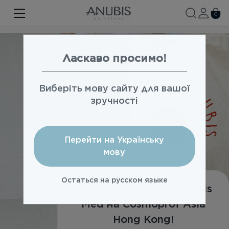
ЛИЦО
0
ТЕЛО
ВОЛОСЫ
Ласкаво просимо!
SPA
Виберіть мову сайту для вашої
SPF
зручності
ANUBIS MED
Перейти на Українську
БРЕНДИРОВАННАЯ ПРОДУКЦИЯ
мову
Акции
Остаться на русском языке
Про бренд
Anubis Barcelona и Anubis
Med на Cosmoprof Asia
Новости
Hong Kong!
Контакты