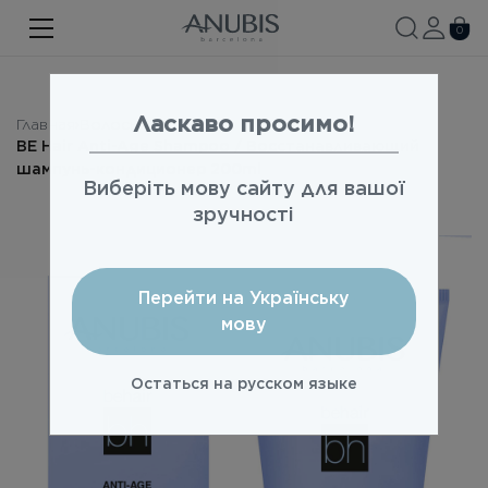
ЛИЦО
0
ТЕЛО
ВОЛОСЫ
Ласкаво просимо!
Главная
Волосы
BE Hair Anti-Age Shampoo / Восстанавливающий
SPA
шампунь-кондиционер 200ml
Виберіть мову сайту для вашої
SPF
зручності
ANUBIS MED
Перейти на Українську
БРЕНДИРОВАННАЯ ПРОДУКЦИЯ
мову
Акции
Остаться на русском языке
Про бренд
Новости
Контакты