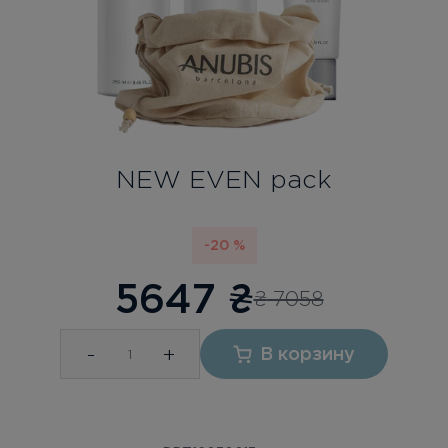
Бесплатная консультация
Вход/Регистрация
RU
UA
NEW EVEN pack
-20 %
5647
₴
₴
7058
-
+
В корзину