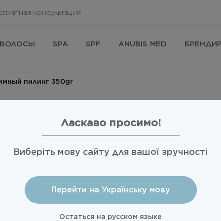
сплатная консультация
ВОЛОСЫ
SPA
SPF
ANUBIS MED
БРЕНДИ
зимный пилинг 350gr
Peeling Enzimatic / Э
Ласкаво просимо!
Виберіть мову сайту для вашої зручності
Авт
Перейти на Українську мову
Артикул
05020350
Остаться на русском языке