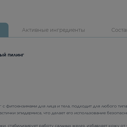
Активные ингредиенты
Соста
ный пилинг
с фитоензимами для лица и тела, подходит для любого тип
стички эпидермиса, что делает его использование безопасн
и, стабилизирует работу сальных желез, избавляет кожу от 