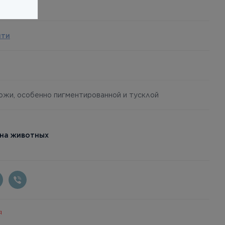
йти
кожи, особенно пигментированной и тусклой
 на животных
я