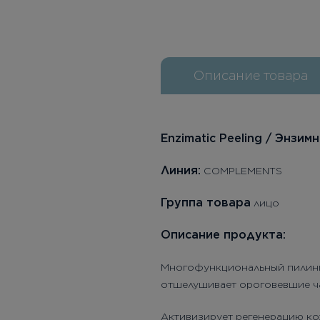
Описание товара
Enzimatic Peeling / Энзим
Л
иния:
COMPLEMENTS
Группа товара
лицо
Описание продукта:
Многофункциональный пилинг 
отшелушивает ороговевшие ча
Активизирует регенерацию кож