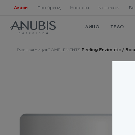
Акции
Про бренд
Новости
Контакты
Бе
ЛИЦО
ТЕЛО
Главная
Лицо
COMPLEMENTS
Peeling Enzimatic / Эн