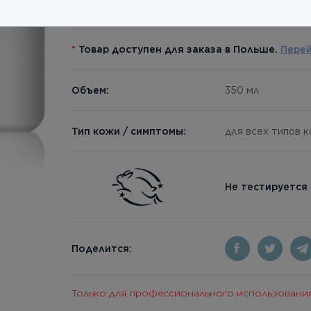
Наличие:
Есть в наличии
*
Товар доступен для заказа в Польше.
Пере
Объем:
350 мл
Тип кожи / симптомы:
для всех типов 
Не тестируется
Поделится:
Только для профессионального использовани