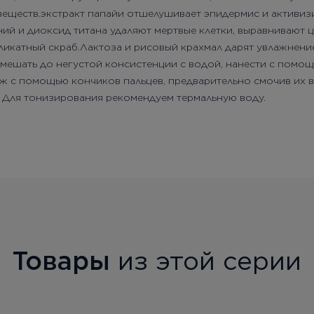
еществ.экстракт папайи отшелушивает эпидермис и активиз
ний и диоксид титана удаляют мертвые клетки, выравнивают 
ликатный скраб.Лактоза и рисовый крахмал дарят увлажнени
мешать до негустой консистенции с водой, нанести с помощь
ж с помощью кончиков пальцев, предварительно смочив их в
. Для тонизирования рекомендуем термальную воду.
Товары
из этой серии