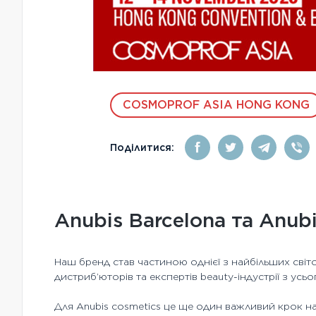
COSMOPROF ASIA HONG KONG
Поділитися:
Anubis Barcelona та Anub
Наш бренд став частиною однієї з найбільших світо
дистриб’юторів та експертів beauty-індустрії з усьог
Для Anubis cosmetics це ще один важливий крок на 