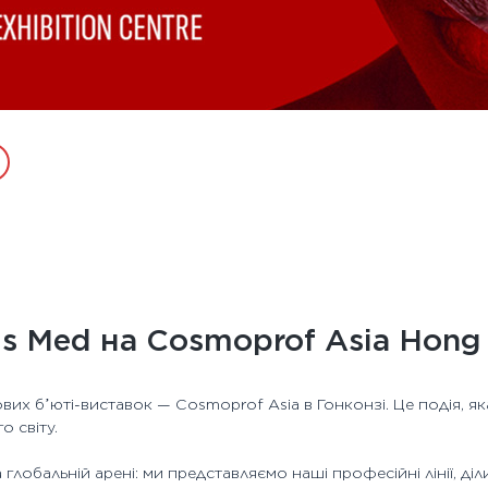
is Med на Cosmoprof Asia Hong
вих бʼюті-виставок — Cosmoprof Asia в Гонконзі. Це подія, як
о світу.
глобальній арені: ми представляємо наші професійні лінії, ді