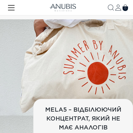
ОБЛИЧЧЯ
0
ТІЛО
ВОЛОССЯ
SPA
SPF
ANUBIS MED
БРЕНДОВАНА ПРОДУКЦІЯ
Акції
Про бренд
MELA5 – ВІДБІЛЮЮЧИЙ
КОНЦЕНТРАТ, ЯКИЙ НЕ
Новини
МАЄ АНАЛОГІВ
Контакти