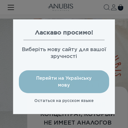
ЛИЦО
0
ТЕЛО
ВОЛОСЫ
Ласкаво просимо!
SPA
Виберіть мову сайту для вашої
SPF
зручності
ANUBIS MED
Перейти на Українську
БРЕНДИРОВАННАЯ ПРОДУКЦИЯ
мову
Акции
MELA5 —
Остаться на русском языке
Про бренд
ОTБЕЛИВАЮЩИЙ
КОНЦЕНТРАТ, КОТОРЫЙ
Новости
НЕ ИМЕЕТ АНАЛОГОВ
Контакты