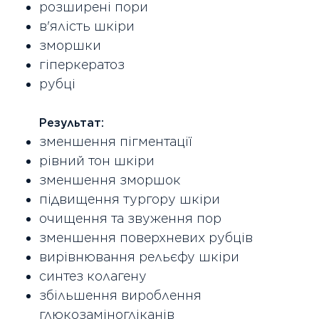
розширені пори
в'ялість шкіри
зморшки
гіперкератоз
рубці
Результат:
зменшення пігментації
рівний тон шкіри
зменшення зморшок
підвищення тургору шкіри
очищення та звуження пор
зменшення поверхневих рубців
вирівнювання рельєфу шкіри
синтез колагену
збільшення вироблення
глюкозаміногліканів