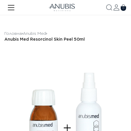
ОБЛИЧЧЯ
0
ТІЛО
ВОЛОССЯ
Головна
Anubis Med
Anubis Med Resorcinol Skin Peel 50ml
SPA
SPF
ANUBIS MED
БРЕНДОВАНА ПРОДУКЦІЯ
Акції
Про бренд
Новини
Контакти