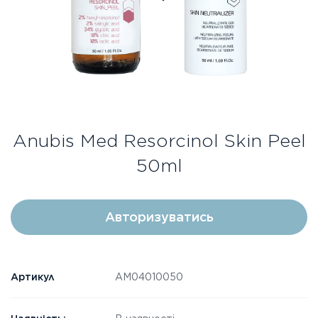
Безкоштовна консультація
Вхід/Реєстрація
UA
RU
Anubis Med Resorcinol Skin Peel
50ml
Авторизуватись
Артикул
AM04010050