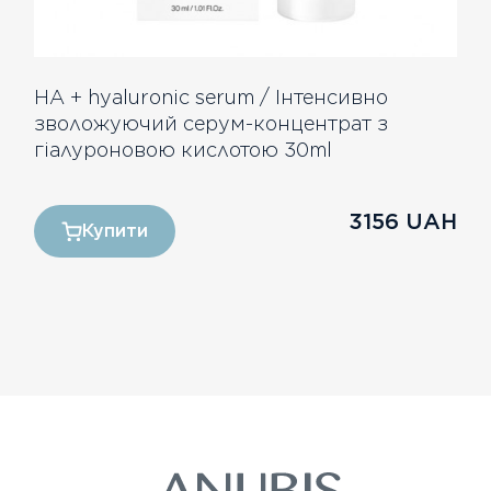
HА + hyaluronic serum / Інтенсивно
зволожуючий серум-концентрат з
гіалуроновою кислотою 30ml
3156
UAH
Купити