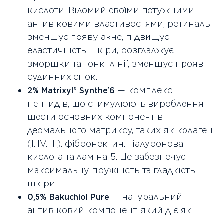
кислоти. Відомий своїми потужними
антивіковими властивостями, ретиналь
зменшує появу акне, підвищує
еластичність шкіри, розгладжує
зморшки та тонкі лінії, зменшує прояв
судинних сіток.
— комплекс
2% Matrixyl® Synthe’6
пептидів, що стимулюють вироблення
шести основних компонентів
дермального матриксу, таких як колаген
(l, lV, lll), фібронектин, гіалуронова
кислота та ламіна-5. Це забезпечує
максимальну пружність та гладкість
шкіри.
— натуральний
0,5% Bakuchiol Pure
антивіковий компонент, який діє як