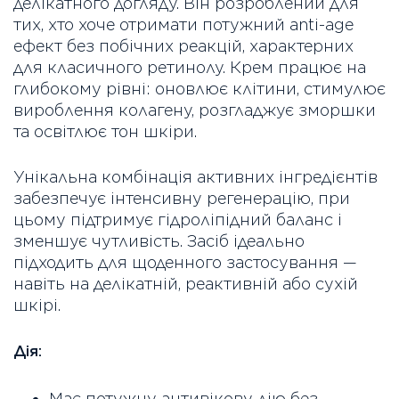
делікатного догляду. Він розроблений для
тих, хто хоче отримати потужний anti-age
ефект без побічних реакцій, характерних
для класичного ретинолу. Крем працює на
глибокому рівні: оновлює клітини, стимулює
вироблення колагену, розгладжує зморшки
та освітлює тон шкіри.
Унікальна комбінація активних інгредієнтів
забезпечує інтенсивну регенерацію, при
цьому підтримує гідроліпідний баланс і
зменшує чутливість. Засіб ідеально
підходить для щоденного застосування —
навіть на делікатній, реактивній або сухій
шкірі.
Дія:
Має потужну антивікову дію без