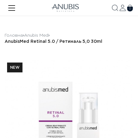
ОБЛИЧЧЯ
0
ТІЛО
ВОЛОССЯ
Головна
Anubis Med
AnubisMed Retinal 5.0 / Ретиналь 5,0 30ml
SPA
SPF
NEW
ANUBIS MED
БРЕНДОВАНА ПРОДУКЦІЯ
Акції
Про бренд
Новини
Контакти