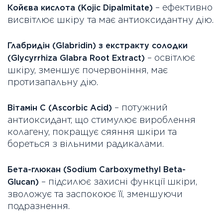
– ефективно
Койєва кислота (Kojic Dipalmitate)
висвітлює шкіру та має антиоксидантну дію.
Глабридін (Glabridin) з екстракту солодки
– освітлює
(Glycyrrhiza Glabra Root Extract)
шкіру, зменшує почервоніння, має
протизапальну дію.
– потужний
Вітамін С (Ascorbic Acid)
антиоксидант, що стимулює вироблення
колагену, покращує сяяння шкіри та
бореться з вільними радикалами.
Бета-глюкан (Sodium Carboxymethyl Beta-
– підсилює захисні функції шкіри,
Glucan)
зволожує та заспокоює її, зменшуючи
подразнення.