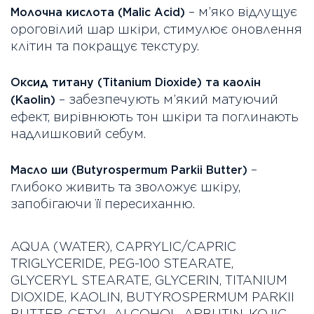
– м’яко відлущує
Молочна кислота (Malic Acid)
ороговілий шар шкіри, стимулює оновлення
клітин та покращує текстуру.
Оксид титану (Titanium Dioxide) та каолін
– забезпечують м’який матуючий
(Kaolin)
ефект, вирівнюють тон шкіри та поглинають
надлишковий себум.
–
Масло ши (Butyrospermum Parkii Butter)
глибоко живить та зволожує шкіру,
запобігаючи її пересиханню.
AQUA (WATER), CAPRYLIC/CAPRIC
TRIGLYCERIDE, PEG-100 STEARATE,
GLYCERYL STEARATE, GLYCERIN, TITANIUM
DIOXIDE, KAOLIN, BUTYROSPERMUM PARKII
BUTTER, CETYL ALCOHOL, ARBUTIN, KOJIC