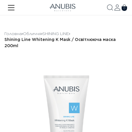
ОБЛИЧЧЯ
0
ТІЛО
ВОЛОССЯ
Головна
Обличчя
SHINING LINE
Shining Line Whitening K Mask / Освітлююча маска
SPA
200ml
SPF
ANUBIS MED
БРЕНДОВАНА ПРОДУКЦІЯ
Акції
Про бренд
Новини
Контакти