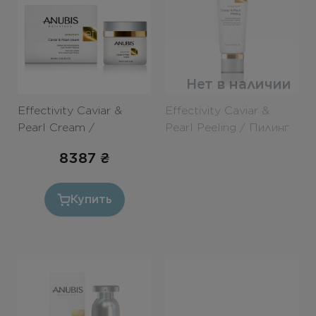
Бесплатная консультация
Вход/Регистрация
RU
Нет в наличии
UA
Effectivity Caviar &
Effectivity Caviar &
Pearl Cream /
Pearl Peeling / Пилинг
Подтягивающий крем с
с экстрактом икры и
8387
₴
экстрактом икры и
жемчужной пудрой
жемчужной пудрой
50ml
60ml
Купить