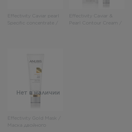
Effectivity Caviar pearl
Effectivity Caviar &
Specific concentrate /
Pearl Contour Cream /
Концентрат
Крем для контура глаз
Клеточное
с экстрактом икры и
восстановление с
жемчужной пудрой
экстрактом икры и
18ml
жемчужной пудрой
15ml
Нет в наличии
Effectivity Gold Mask /
Маска двойного