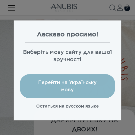
ЛИЦО
0
ТЕЛО
ВОЛОСЫ
Ласкаво просимо!
SPA
Виберіть мову сайту для вашої
SPF
зручності
ANUBIS MED
Перейти на Українську
БРЕНДИРОВАННАЯ ПРОДУКЦИЯ
мову
Акции
Остаться на русском языке
Про бренд
ДАРИМ ПУТЕВКУ НА
Новости
ДВОИХ!
Контакты