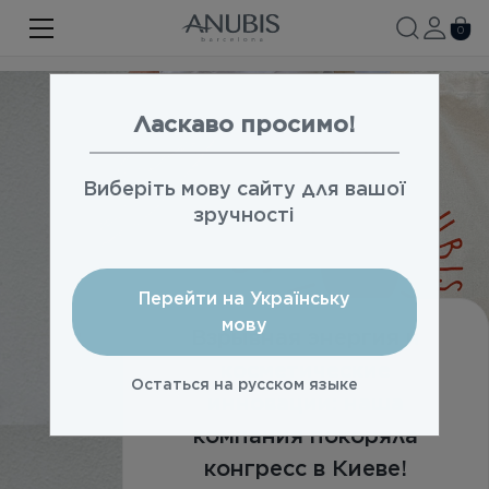
ЛИЦО
0
ТЕЛО
ВОЛОСЫ
Ласкаво просимо!
SPA
Виберіть мову сайту для вашої
SPF
зручності
ANUBIS MED
Перейти на Українську
БРЕНДИРОВАННАЯ ПРОДУКЦИЯ
мову
Взрывная энергия и
Акции
косметические
Остаться на русском языке
Про бренд
инновации: наша
компания покоряла
Новости
конгресс в Киеве!
Контакты