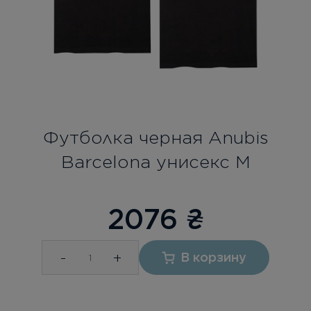
Бесплатная консультация
Вход/Регистрация
RU
UA
Футболка черная Anubis
Barcelona унисекс M
2076
₴
-
+
В корзину