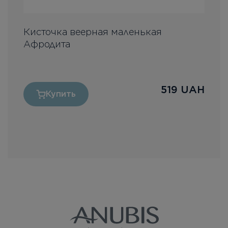
Кисточка веерная маленькая
П
Афродита
H
519
UAH
Купить