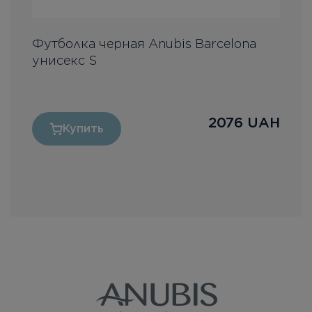
Футболка черная Anubis Barcelona
П
унисекс S
H
2076
UAH
Купить