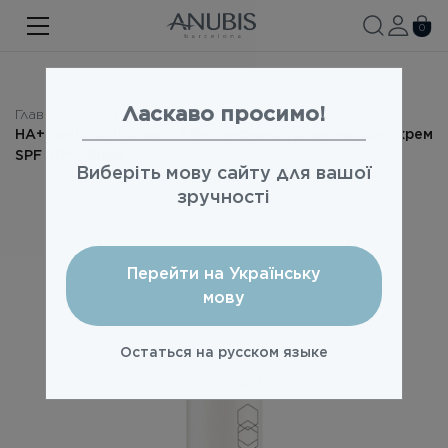
ЛИЦО
0
ТЕЛО
ВОЛОСЫ
Ласкаво просимо!
Главная
Anubis Med
НА+ hyaluronic cream / Интенсивно увлажняющий крем
SPA
SPF 30+ 250ml
Виберіть мову сайту для вашої
SPF
зручності
ANUBIS MED
Перейти на Українську
БРЕНДИРОВАННАЯ ПРОДУКЦИЯ
мову
Акции
Остаться на русском языке
Про бренд
Новости
Контакты