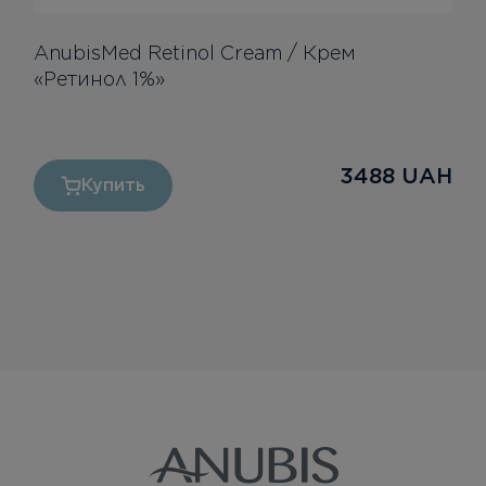
AnubisMed Retinol Cream / Крем
«Ретинол 1%»
3488
UAH
Купить