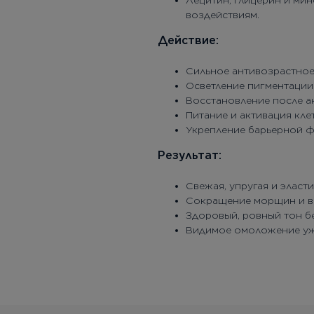
Лецитин, глицерин и ми
воздействиям.
Действие:
Сильное антивозрастное
Осветление пигментации
Восстановление после а
Питание и активация кл
Укрепление барьерной 
Результат:
Свежая, упругая и эласт
Сокращение морщин и в
Здоровый, ровный тон бе
Видимое омоложение уж