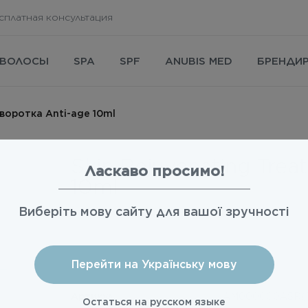
сплатная консультация
ВОЛОСЫ
SPA
SPF
ANUBIS MED
БРЕНДИ
ыворотка Anti-age 10ml
Skin Rejuvenating Tre
Ласкаво просимо!
10ml
Виберіть мову сайту для вашої зручності
Авт
Перейти на Українську мову
Артикул
AM000000ASR(
Остаться на русском языке