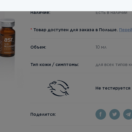
Наличие:
Есть в наличии
*
Товар доступен для заказа в Польше.
Пере
Объем:
10 мл
Тип кожи / симптомы:
для всех типов 
Не тестируется
Поделится: