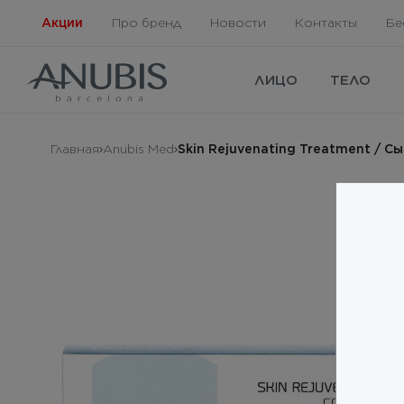
Акции
Про бренд
Новости
Контакты
Бе
ЛИЦО
ТЕЛО
Главная
Anubis Med
Skin Rejuvenating Treatment / С