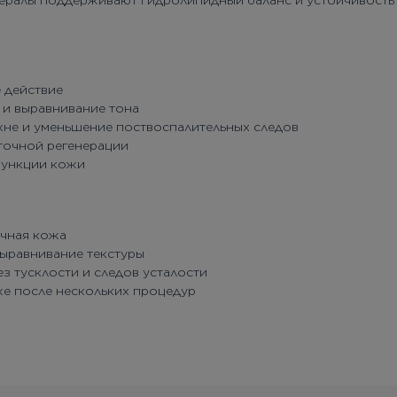
нералы поддерживают гидролипидный баланс и устойчивость
 действие
 и выравнивание тона
кне и уменьшение поствоспалительных следов
еточной регенерации
функции кожи
ичная кожа
ыравнивание текстуры
з тусклости и следов усталости
е после нескольких процедур