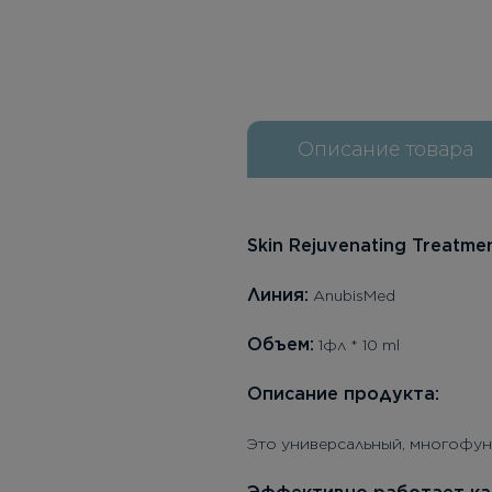
Описание товара
Skin Rejuvenating Treatme
Линия:
AnubisMed
Объем:
1фл * 10 ml
Описание продукта:
Это универсальный, многофун