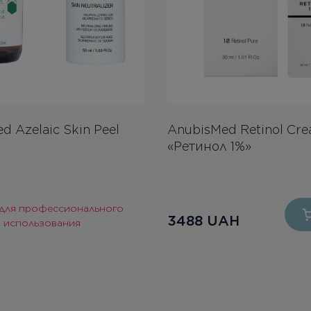
d Azelaic Skin Peel
AnubisMed Retinol Cr
«Ретинол 1%»
 для профессионального
3488
UAH
использования