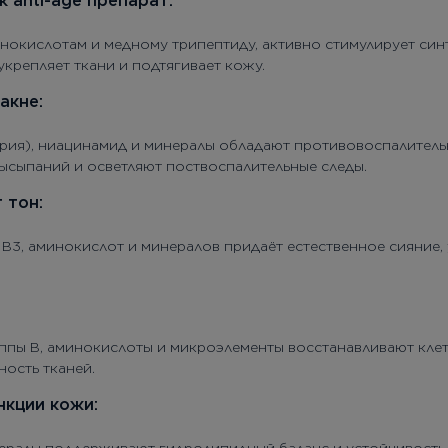
 anti-age препарат:
нокислотам и медному трипептиду, активно стимулирует синт
крепляет ткани и подтягивает кожу.
акне:
трия), ниацинамид и минералы обладают противовоспалитель
ысыпаний и осветляют поствоспалительные следы.
 тон:
B3, аминокислот и минералов придаёт естественное сияние, 
ппы B, аминокислоты и микроэлементы восстанавливают кле
ость тканей.
нкции кожи: