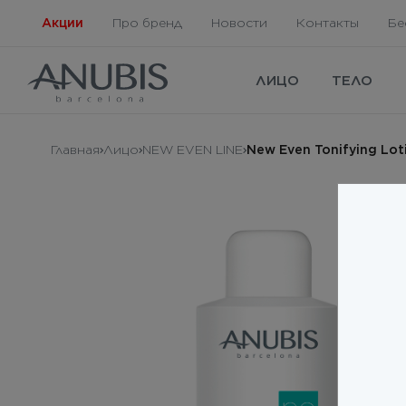
Акции
Про бренд
Новости
Контакты
Бе
ЛИЦО
ТЕЛО
Главная
Лицо
NEW EVEN LINE
New Even Tonifying Lo