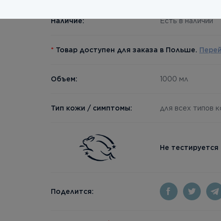
Наличие:
Есть в наличии
*
Товар доступен для заказа в Польше.
Пере
Объем:
1000 мл
Тип кожи / симптомы:
для всех типов 
Не тестируется
Поделится: