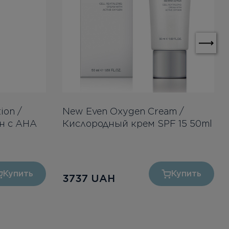
ion /
New Even Oxygen Cream /
н с АНА
Кислородный крем SPF 15 50ml
Купить
Купить
3737
UAH