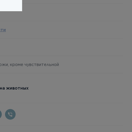
йти
кожи, кроме чувствительной
 на животных