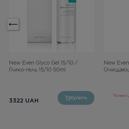
New Even Glyco Gel 15/10 /
New Even 
Глико-гель 15/10 50ml
Очищающи
Только
Купить
3322
UAH