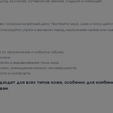
ход за кожей, оставляя её свежей, гладкой и сияющей.
о лосьона на ватный диск. Протрите лицо, шею и зону деко
 Используйте утром и вечером перед нанесением крема или сы
от загрязнений и избытка себума.
 кожи.
ятен и выравнивание тона лица.
кожи, уменьшение мелких несовершенств.
ости и комфорта.
дходит для всех типов кожи, особенно для комбин
вам.