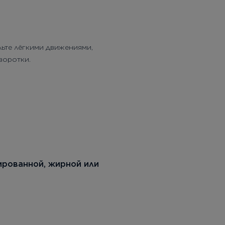
льте лёгкими движениями,
воротки.
ированной, жирной или