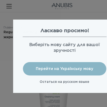
ЛИЦО
ТЕЛО
ВОЛОСЫ
Главная
Лицо
REGUL OIL
Ласкаво просимо!
Regul Oil Cleansing Cream / Очищающий крем для
SPA
жирной проблемной кожи 200ml
Виберіть мову сайту для вашої
SPF
зручності
ANUBIS MED
БРЕНДИРОВАННАЯ ПРОДУКЦИЯ
Перейти на Українську мову
Акции
Остаться на русском языке
Про бренд
Новости
Контакты