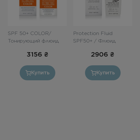
SPF 50+ COLOR/
Protection Fluid
Тонирующий флюид
SPF50+ / Флюид
SPF 50+ 50ml
«STOP-пигмент» SPF
3156
₴
2906
₴
50+ 50ml
Купить
Купить