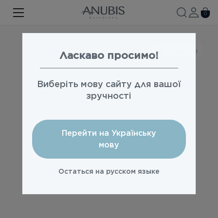
ЛИЦО
0
ТЕЛО
Instagram
ВОЛОСЫ
Ласкаво просимо!
SPA
Виберіть мову сайту для вашої
SPF
зручності
ANUBIS MED
Перейти на Українську
БРЕНДИРОВАННАЯ ПРОДУКЦИЯ
мову
Акции
Остаться на русском языке
Про бренд
Новости
Контакты