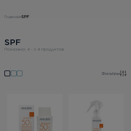
Бесплатная консультация
Главная
SPF
Вход/Регистрация
RU
UA
SPF
Показано:
4
- c
4
продуктов
Фильтры