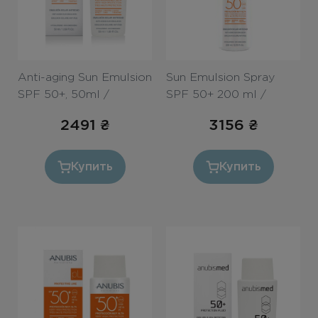
Anti-aging Sun Emulsion
Sun Emulsion Spray
SPF 50+, 50ml /
SPF 50+ 200 ml /
Эмульсия-невидимка с
Солнцезащитный
2491
₴
3156
₴
Anti-aging эффектом
спрей для лица и тела
SPF 50+ 50ml
«AQUA» SPF 50+
200ml
Купить
Купить