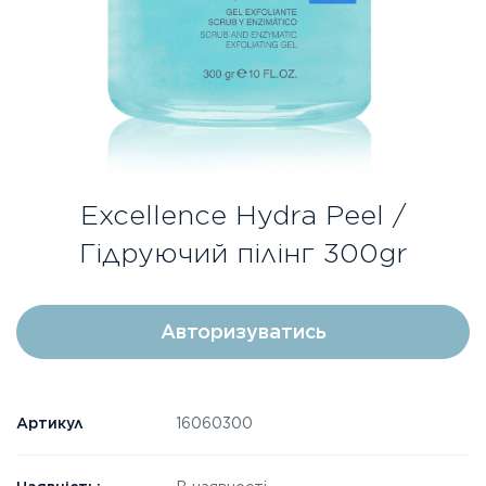
Безкоштовна консультація
Вхід/Реєстрація
UA
RU
Excellence Hydra Peel /
Гідруючий пілінг 300gr
Авторизуватись
Артикул
16060300