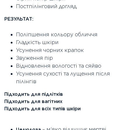
Постпілінговий догляд
РЕЗУЛЬТАТ:
Поліпшення кольору обличчя
Гладкість шкіри
Усунення чорних крапок
Звуження пір
Відновлення вологості та сяйво
Усунення сухості та лущення після
пілінгів
Підходить для підлітків
Підходить для вагітних
Підходить для всіх типів шкіри
– м’яко відлущує мертві
Целюлоза