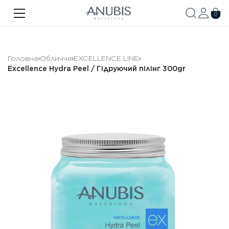
ОБЛИЧЧЯ
0
ТІЛО
ВОЛОССЯ
Головна
Обличчя
EXCELLENCE LINE
Excellence Hydra Peel / Гідруючий пілінг 300gr
SPA
SPF
ANUBIS MED
БРЕНДОВАНА ПРОДУКЦІЯ
Акції
Про бренд
Новини
Контакти