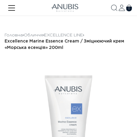
ОБЛИЧЧЯ
0
ТІЛО
ВОЛОССЯ
Головна
Обличчя
EXCELLENCE LINE
Excellence Marine Essence Cream / Зміцнюючий крем
SPA
«Морська есенція» 200ml
SPF
ANUBIS MED
БРЕНДОВАНА ПРОДУКЦІЯ
Акції
Про бренд
Новини
Контакти