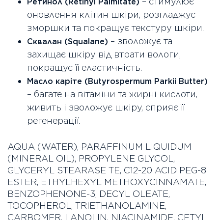
– стимулює
Ретинол (Retinyl Palmitate)
оновлення клітин шкіри, розгладжує
зморшки та покращує текстуру шкіри.
– зволожує та
Сквалан (Squalane)
захищає шкіру від втрати вологи,
покращує її еластичність.
Масло каріте (Butyrospermum Parkii Butter)
– багате на вітаміни та жирні кислоти,
живить і зволожує шкіру, сприяє її
регенерації.
AQUA (WATER), PARAFFINUM LIQUIDUM
(MINERAL OIL), PROPYLENE GLYCOL,
GLYCERYL STEARASE TE, C12-20 ACID PEG-8
ESTER, ETHYLHEXYL METHOXYCINNAMATE,
BENZOPHENONE-3, DECYL OLEATE,
TOCOPHEROL, TRIETHANOLAMINE,
CARBOMER, LANOLIN, NIACINAMIDE, CETYL