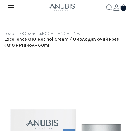
ОБЛИЧЧЯ
0
ТІЛО
ВОЛОССЯ
Головна
Обличчя
EXCELLENCE LINE
Excellence Q10-Retinol Cream / Омолоджуючий крем
SPA
«Q10 Ретинол» 60ml
SPF
ANUBIS MED
БРЕНДОВАНА ПРОДУКЦІЯ
Акції
Про бренд
Новини
Контакти