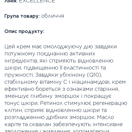
EXCELLENCE
Лінія:
обличчя
Група товару:
Опис продукту:
Цей крем має омолоджуючу дію завдяки
потужному поєднанню активних
інгредієнтів, які сприяють відновленню
шкіри, підвищенню її еластичності та
пружності. Завдяки убіхінону (Q10),
стабільному вітаміну C і ніацинамідові, крем
ефективно бореться з ознаками старіння,
зменшує глибину зморшок і покращує
тонус шкіри. Ретинол стимулює регенерацію
клітин, сприяє відновленню шкіри та
розгладженню дрібних зморшок. Масло
каріте та сквалан забезпечують інтенсивне
зволоження і живлення, допомагаючи