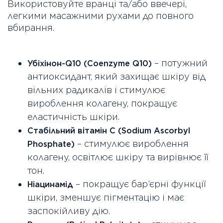
Використовуйте вранці та/або ввечері,
легкими масажними рухами до повного
вбирання.
– потужний
Убіхінон-Q10 (Coenzyme Q10)
антиоксидант, який захищає шкіру від
вільних радикалів і стимулює
вироблення колагену, покращує
еластичність шкіри.
Стабільний вітамін C (Sodium Ascorbyl
– стимулює вироблення
Phosphate)
колагену, освітлює шкіру та вирівнює її
тон.
– покращує бар’єрні функції
Ніацинамід
шкіри, зменшує пігментацію і має
заспокійливу дію.