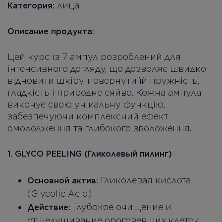
лица
Категория:
Описание продукта:
Цей курс із 7 ампул розроблений для
інтенсивного догляду, що дозволяє швидко
відновити шкіру, повернути їй пружність,
гладкість і природне сяйво. Кожна ампула
виконує свою унікальну функцію,
забезпечуючи комплексний ефект
омолодження та глибокого зволоження.
1. GLYCO PEELING (Гликолевый пилинг)
Гликолевая кислота
Основной актив:
(Glycolic Acid)
Глубокое очищение и
Действие:
отшелушивание ороговевших клеток,