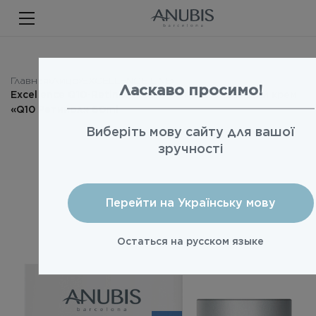
ЛИЦО
ТЕЛО
ВОЛОСЫ
Главная
Лицо
EXCELLENCE LINE
Ласкаво просимо!
Excellence Q10-Retinol Cream / Омолаживающий крем
SPA
«Q10 Ретинол» 60ml
Виберіть мову сайту для вашої
SPF
зручності
ANUBIS MED
БРЕНДИРОВАННАЯ ПРОДУКЦИЯ
Перейти на Українську мову
Акции
Остаться на русском языке
Про бренд
Новости
Контакты