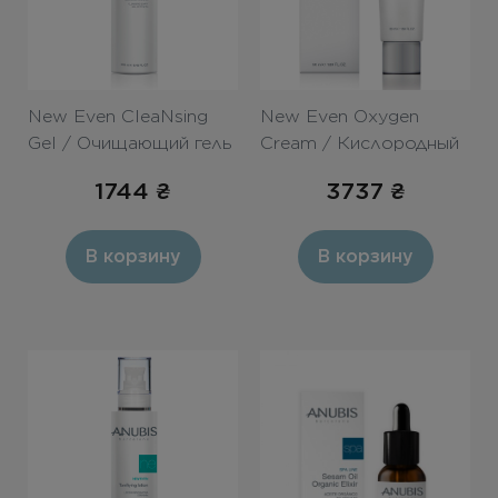
New Even CleaNsing
New Even Oxygen
Gel / Очищающий гель
Cream / Кислородный
с АНА 250ml
крем SPF 15 50ml
1744
₴
3737
₴
В корзину
В корзину