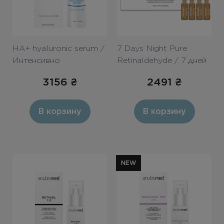
HА+ hyaluronic serum /
7 Days Night Pure
Интенсивно
Retinaldehyde / 7 дней
увлажняющий серум-
ШОК терапии «Ночные
3156
₴
2491
₴
концентрат с
ампулы с ретиналом»
гиалуроновой
кислотой 30ml
В корзину
В корзину
NEW