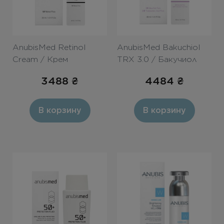
AnubisMed Retinol
AnubisMed Bakuchiol
Cream / Крем
TRX 3.0 / Бакучиол
«Ретинол 1%»
TRX 3.0 30ml
3488
₴
4484
₴
В корзину
В корзину