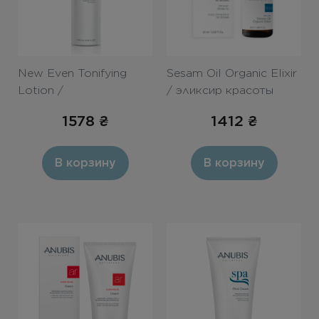
New Even Tonifying
Sesam Oil Organic Elixir
Lotion /
/ эликсир красоты
Тонизирующий лосьон
20ml
1578
₴
1412
₴
с АНА 250ml
В корзину
В корзину