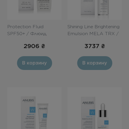
Protection Fluid
Shining Line Brightening
SPF50+ / Флюид
Emulsion MELA TRX /
«STOP-пигмент» SPF
Интенсивно
2906
₴
3737
₴
50+ 50ml
осветляющая
эмульсия MELA TRX
В корзину
В корзину