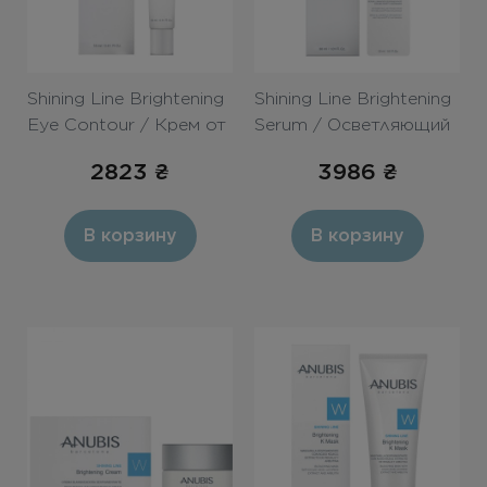
Shining Line Brightening
Shining Line Brightening
Eye Contour / Крем от
Serum / Осветляющий
темных кругов вокруг
концентрат «Пигмент
2823
₴
3986
₴
глаз «Пигмент
контроль»
контроль»
В корзину
В корзину