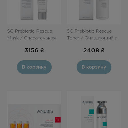
SC Prebiotic Rescue
SC Prebiotic Rescue
Mask / Спасательная
Toner / Очищающий и
пребиотическая маска
увлажняющий тонер с
3156
₴
2408
₴
с нейроблокатором
алоэ 200ml
воспаления 50ml
В корзину
В корзину