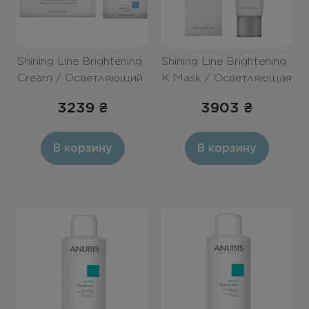
Shining Line Brightening
Shining Line Brightening
Cream / Осветляющий
K Mask / Осветляющая
дневной крем (сан
маска 50ml
3239
₴
3903
₴
блок) 60ml
В корзину
В корзину