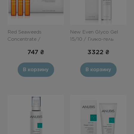
Red Seaweeds
New Even Glyco Gel
Concentrate /
15/10 / Глико-гель
Антицеллюлитный
15/10 50ml
747
₴
3322
₴
моделирующий
концентрат 10ml
В корзину
В корзину