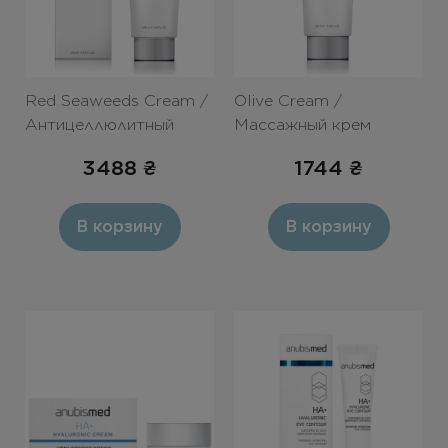
Red Seaweeds Cream /
Olive Cream /
Антицеллюлитный
Массажный крем
моделирующий крем
''Олива'' 200ml
3488
₴
1744
₴
200ml
В корзину
В корзину