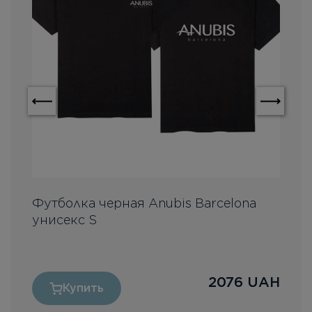
Футболка черная Anubis Barcelona
К
унисекс S
H
2076
UAH
Купить